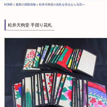
HOME
>
最新の買取情報
>
松井天狗堂の花札を売るなら当店へ
松井天狗堂 手摺り花札