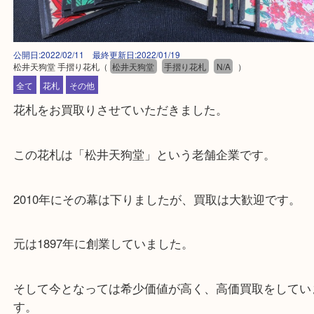
公開日:2022/02/11 最終更新日:2022/01/19
松井天狗堂 手摺り花札
（
松井天狗堂
手摺り花札
N/A
）
全て
花札
その他
花札をお買取りさせていただきました。
この花札は「松井天狗堂」という老舗企業です。
2010年にその幕は下りましたが、買取は大歓迎です