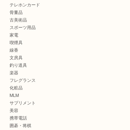
宝石
金製品
銀製品
財布
バッグ
ブランド
時計
カメラ
食器
金貨
記念貨幣
記念メダル
古銭
お酒
切手
鉄道模型