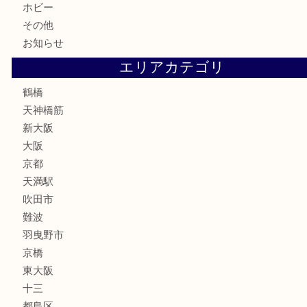
テレホンカード
骨董品
古美術品
スポーツ用品
家電
喫煙具
線香
文房具
釣り道具
楽器
フレグランス
化粧品
MLM
サプリメント
美容
携帯電話