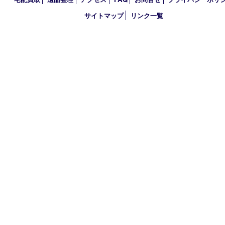
2023年
2022年
2021年
2020年
2019年
2018年
買取大吉 天神橋筋商店街店
〒530-0041 大阪市北区天神橋4丁目8－22天神橋筋商店街店舗1階
TEL 0120-383-467
金曜日以外 10：00～17：00
金曜日のみ 10：00～15：00
定休日：不定休
古物商許可証