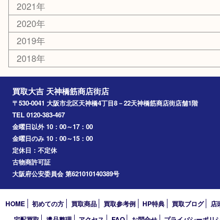
十三
都島区
北浜
堺市
淀川区
梅田
門真市
桜ノ宮
心斎橋
道頓堀
アーカイブ
2026年
2025年
2024年