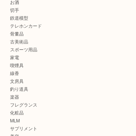
全て
貴金属
宝石
金製品
銀製品
財布
バッグ
ブランド
時計
カメラ
食器
金貨
記念貨幣
記念メダル
古銭
お酒