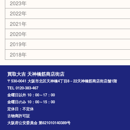
羽曳野市
京橋
東大阪
十三
都島区
北浜
堺市
淀川区
梅田
門真市
桜ノ宮
心斎橋
道頓堀
アーカイブ
2026年