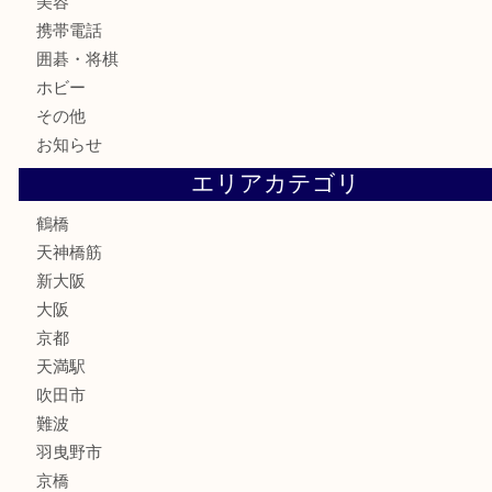
切手
鉄道模型
テレホンカード
骨董品
古美術品
スポーツ用品
家電
喫煙具
線香
文房具
釣り道具
楽器
フレグランス
化粧品
MLM
サプリメント