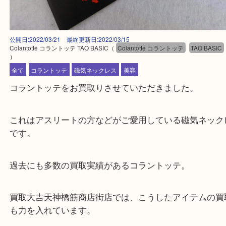
公開日:2022/03/21 最終更新日:2022/03/15
Colantotte コラントッテ TAO BASIC
（
Colantotte コラントッテ
TAO B
）
全て
コラントッテ
磁気ネックレス
美容
コラントッテをお買取りさせていただきました。
これはアスリートの方などがご愛用している磁気ネ
です。