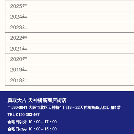
京都
天満駅
吹田市
難波
羽曳野市
京橋
東大阪
十三
都島区
北浜
堺市
淀川区
梅田
門真市
桜ノ宮
心斎橋