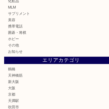
金貨
記念貨幣
記念メダル
古銭
お酒
切手
鉄道模型
テレホンカード
骨董品
古美術品
スポーツ用品
家電
喫煙具
線香
文房具
釣り道具