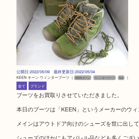
公開日:2022/05/09 最終更新日:2022/05/04
KEEN キーン ウィンターブーツ
（
）
KEEN キーン
ウィンターブーツ
N/A
全て
ブランド
ブーツをお買取りさせていただきました。
本日のブーツは「KEEN」というメーカーのウ
メインはアウトドア向けのシューズを世に出し
シューズのほかにもアパレル品なども多くござ