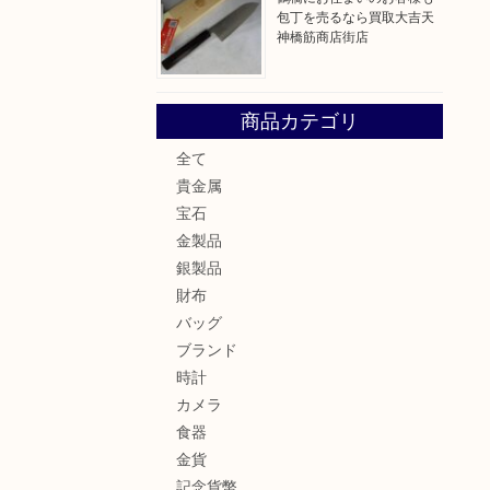
包丁を売るなら買取大吉天
神橋筋商店街店
。
商品カテゴリ
全て
貴金属
宝石
金製品
銀製品
財布
バッグ
ブランド
時計
カメラ
食器
金貨
記念貨幣