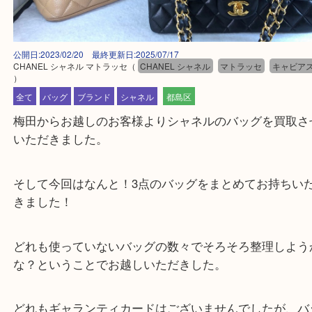
公開日:2023/02/20 最終更新日:2025/07/17
CHANEL シャネル マトラッセ
（
CHANEL シャネル
マトラッセ
キャ
）
全て
バッグ
ブランド
シャネル
都島区
梅田からお越しのお客様よりシャネルのバッグを買
いただきました。
そして今回はなんと！3点のバッグをまとめてお持
きました！