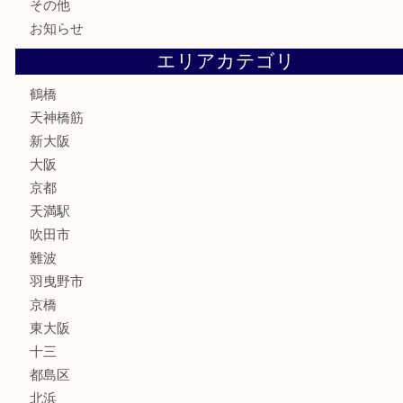
鉄道模型
テレホンカード
骨董品
古美術品
スポーツ用品
家電
喫煙具
線香
文房具
釣り道具
楽器
フレグランス
化粧品
MLM
サプリメント
美容