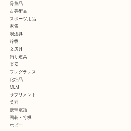
貴金属
宝石
金製品
銀製品
財布
バッグ
ブランド
時計
カメラ
食器
金貨
記念貨幣
記念メダル
古銭
お酒
切手