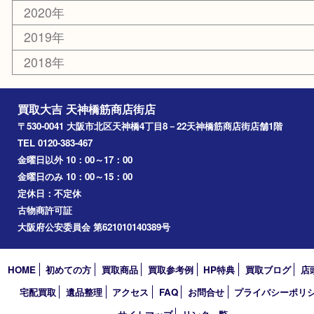
京橋
東大阪
十三
都島区
北浜
堺市
淀川区
梅田
門真市
桜ノ宮
心斎橋
道頓堀
アーカイブ
2026年
2025年