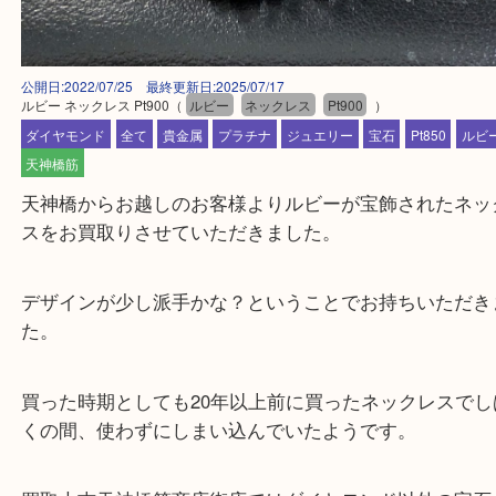
公開日:2022/07/25 最終更新日:2025/07/17
ルビー ネックレス Pt900
（
ルビー
ネックレス
Pt900
）
ダイヤモンド
全て
貴金属
プラチナ
ジュエリー
宝石
Pt850
天神橋筋
天神橋からお越しのお客様よりルビーが宝飾された
スをお買取りさせていただきました。
デザインが少し派手かな？ということでお持ちいた
た。