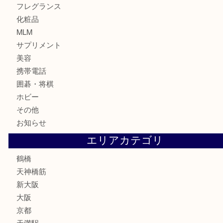
食器
金貨
記念貨幣
記念メダル
古銭
お酒
切手
鉄道模型
テレホンカード
骨董品
古美術品
スポーツ用品
家電
喫煙具
線香
文房具