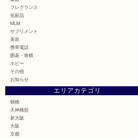
食器
金貨
記念貨幣
記念メダル
古銭
お酒
切手
鉄道模型
テレホンカード
骨董品
古美術品
スポーツ用品
家電
喫煙具
線香
文房具