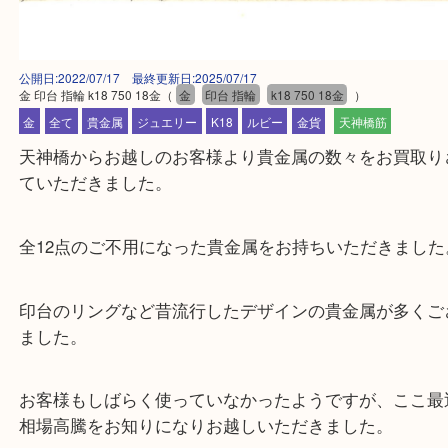
公開日:2022/07/17 最終更新日:2025/07/17
金 印台 指輪 k18 750 18金
（
金
印台 指輪
k18 750 18金
）
金
全て
貴金属
ジュエリー
K18
ルビー
金貨
天神橋筋
天神橋からお越しのお客様より貴金属の数々をお買
ていただきました。
全12点のご不用になった貴金属をお持ちいただきま
印台のリングなど昔流行したデザインの貴金属が多