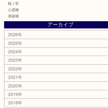
お知らせ
エリアカテゴリ
鶴橋
天神橋筋
新大阪
大阪
京都
天満駅
吹田市
難波
羽曳野市
京橋
東大阪
十三
都島区
北浜