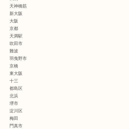
スポーツ用品
家電
喫煙具
線香
文房具
釣り道具
楽器
フレグランス
化粧品
MLM
サプリメント
美容
携帯電話
囲碁・将棋
ホビー
その他