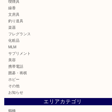
財布
バッグ
ブランド
時計
カメラ
食器
金貨
記念貨幣
記念メダル
古銭
お酒
切手
鉄道模型
テレホンカード
骨董品
古美術品