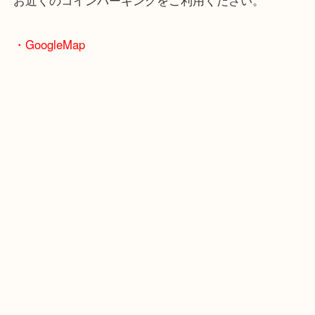
・お車の方
※天神橋筋商店街の中に店舗があるため駐車場のご
ざいません。
お近くのコインパーキングをご利用ください。
・GoogleMap