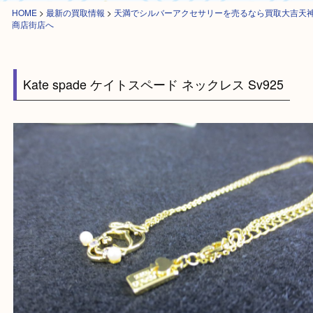
HOME
>
最新の買取情報
>
天満でシルバーアクセサリーを売るなら買取大
商店街店へ
Kate spade ケイトスペード ネックレス Sv925