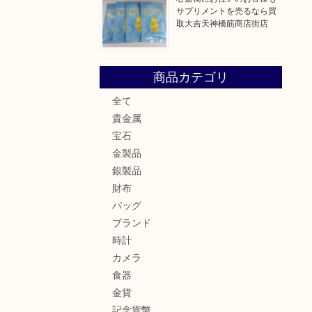
サプリメントを売るなら買
取大吉天神橋筋商店街店
商品カテゴリ
全て
貴金属
宝石
金製品
銀製品
財布
バッグ
ブランド
時計
カメラ
食器
金貨
記念貨幣