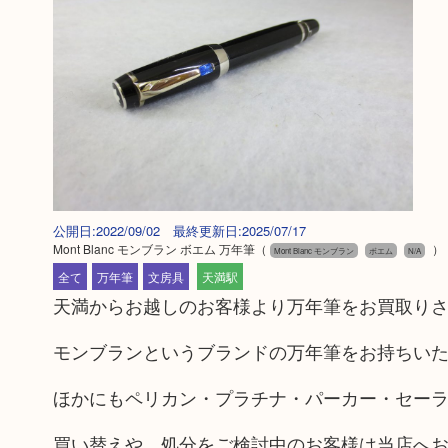
公開日:2022/09/02 最終更新日:2025/07/17
Mont Blanc モンブラン ボエム 万年筆
（
）
Mont Blanc モンブラン
ボエム
N/A
全て
万年筆
文房具
天満駅
天満からお越しのお客様より万年筆をお買取り
モンブランというブランドの万年筆をお持ちい
ほかにもペリカン・プラチナ・パーカー・セー
買い替えや、処分をご検討中のお客様は当店へ