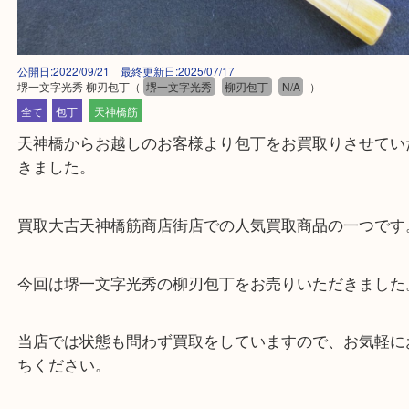
公開日:2022/09/21 最終更新日:2025/07/17
堺一文字光秀 柳刃包丁
（
堺一文字光秀
柳刃包丁
N/A
）
全て
包丁
天神橋筋
天神橋からお越しのお客様より包丁をお買取りさせ
きました。
買取大吉天神橋筋商店街店での人気買取商品の一つ
今回は堺一文字光秀の柳刃包丁をお売りいただきま