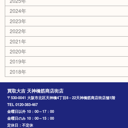
京都
天満駅
吹田市
難波
羽曳野市
京橋
東大阪
十三
都島区
北浜
堺市
淀川区
梅田
門真市
桜ノ宮
心斎橋