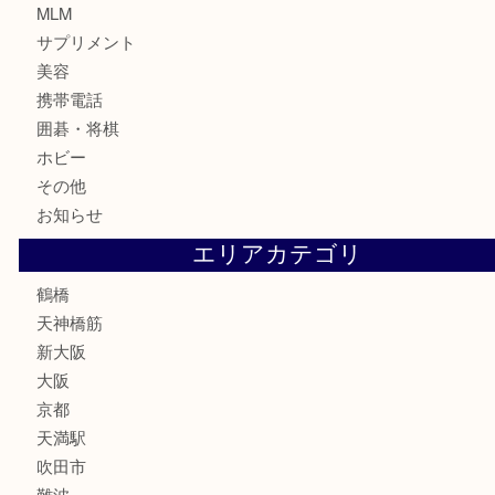
記念貨幣
記念メダル
古銭
お酒
切手
鉄道模型
テレホンカード
骨董品
古美術品
スポーツ用品
家電
喫煙具
線香
文房具
釣り道具
楽器