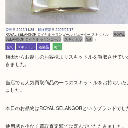
公開日:2022/11/28 最終更新日:2025/07/17
ROYAL SELANGOR ロイヤル セランゴール ピューター スキットル
（
RO
SELANGOR ロイヤル セランゴール
スキットル
N/A
）
全て
スキットル
銀製品
梅田
梅田からお越しのお客様よりスキットルを買取させ
きました。
当店でも人気買取商品の一つのスキットルをお持ち
ました。