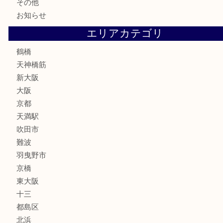
鉄道模型
テレホンカード
骨董品
古美術品
スポーツ用品
家電
喫煙具
線香
文房具
釣り道具
楽器
フレグランス
化粧品
MLM
サプリメント
美容