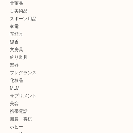
貴金属
宝石
金製品
銀製品
財布
バッグ
ブランド
時計
カメラ
食器
金貨
記念貨幣
記念メダル
古銭
お酒
切手