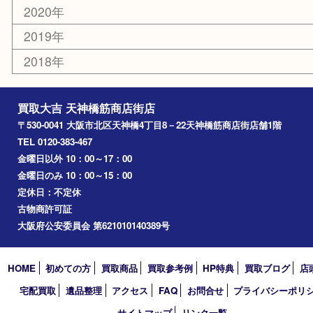
京橋
東大阪
十三
都島区
北浜
堺市
淀川区
梅田
門真市
桜ノ宮
心斎橋
道頓堀
アーカイブ
2026年
2025年