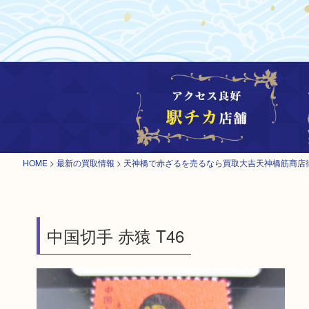
HOME
>
最新の買取情報
>
天神橋で赤ざるを売るなら買取大吉天神橋筋商店
中国切手 赤猿 T46