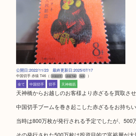
公開日:2022/11/23 最終更新日:2025/07/17
中国切手 赤猿 T46
（
）
中国切手
赤猿 T46
N/A
全て
中国切手
切手
天神橋筋
天神橋からお越しのお客様より赤ざるを買取さ
中国切手ブームを巻き起こした赤ざるをお持ち
当時は800万枚が発行される予定でしたが、50
その発行された500万枚は投資目的で富裕層が