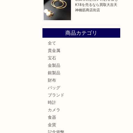
K18を売るなら買取大吉天
神橋筋商店街店
商品カテゴリ
全て
貴金属
宝石
金製品
銀製品
財布
バッグ
ブランド
時計
カメラ
食器
金貨
記念貨幣