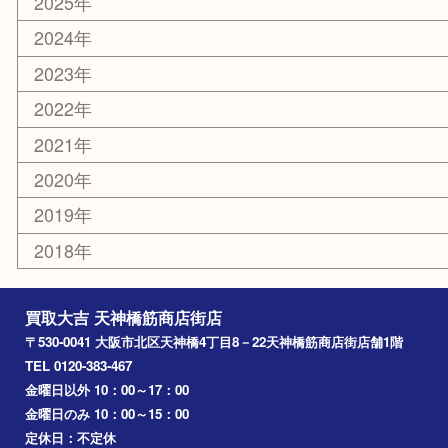
京都
天満駅
吹田市
難波
羽曳野市
京橋
東大阪
十三
都島区
北浜
堺市
淀川区
梅田
門真市
桜ノ宮
心斎橋