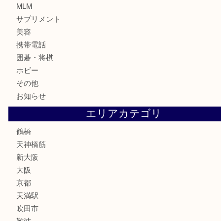
記念貨幣
記念メダル
古銭
お酒
切手
鉄道模型
テレホンカード
骨董品
古美術品
スポーツ用品
家電
喫煙具
線香
文房具
釣り道具
楽器