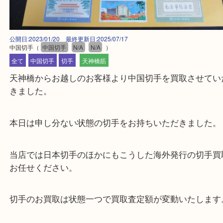
公開日:2023/01/20 最終更新日:2025/07/17
中国切手
（
中国切手
N/A
N/A
）
全て
中国切手
切手
天神橋筋
天神橋からお越しのお客様より中国切手を買取させ
きました。
本日は申し分ない状態の切手をお持ちいただきまし
当店では日本切手のほかにもこうした海外発行の切