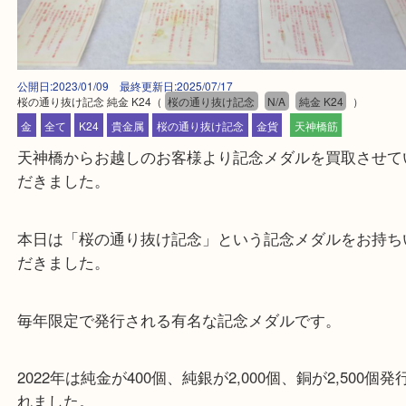
公開日:2023/01/09 最終更新日:2025/07/17
桜の通り抜け記念 純金 K24
（
桜の通り抜け記念
N/A
純金 K24
）
金
全て
K24
貴金属
桜の通り抜け記念
金貨
天神橋筋
天神橋からお越しのお客様より記念メダルを買取さ
だきました。
本日は「桜の通り抜け記念」という記念メダルをお
だきました。