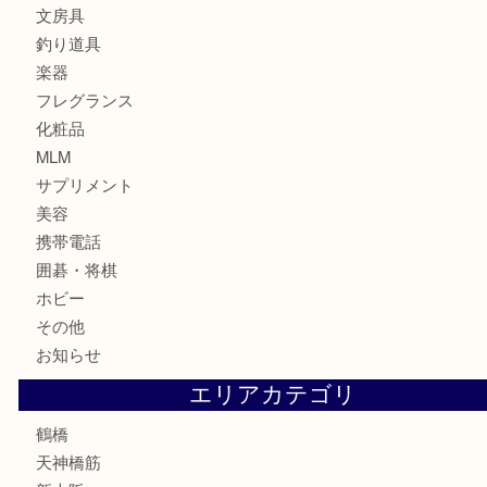
ブランド
時計
カメラ
食器
金貨
記念貨幣
記念メダル
古銭
お酒
切手
鉄道模型
テレホンカード
骨董品
古美術品
スポーツ用品
家電