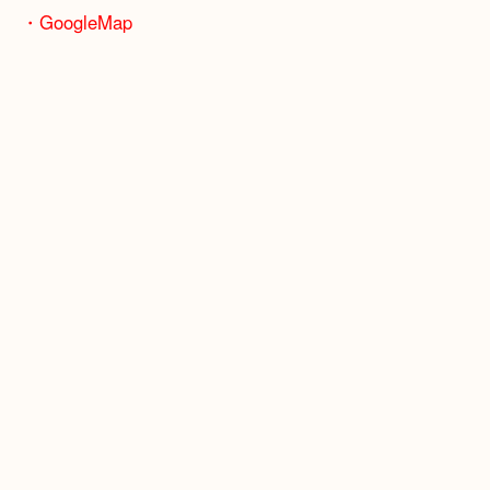
※天神橋筋商店街の中に店舗があるため駐車場のご
ざいません。
お近くのコインパーキングをご利用ください。
・GoogleMap