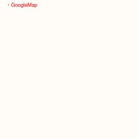
※天神橋筋商店街の中に店舗があるため駐車場のご
ざいません。
お近くのコインパーキングをご利用ください。
・GoogleMap