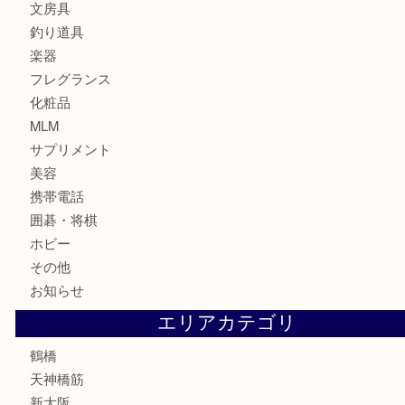
ブランド
時計
カメラ
食器
金貨
記念貨幣
記念メダル
古銭
お酒
切手
鉄道模型
テレホンカード
骨董品
古美術品
スポーツ用品
家電