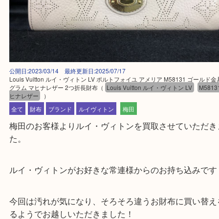
公開日:2023/03/14 最終更新日:2025/07/17
Louis Vuitton ルイ・ヴィトン LV ポルトフォイユ アメリア M58131 ゴ
グラム マヒナレザー 2つ折長財布
（
Louis Vuitton ルイ・ヴィトン LV
M
ヒナレザー
）
全て
財布
ブランド
ルイヴィトン
梅田
梅田のお客様よりルイ・ヴィトンを買取させていた
た。