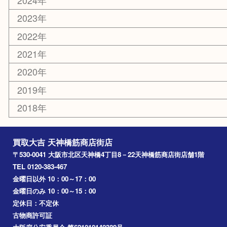
吹田市
難波
羽曳野市
京橋
東大阪
十三
都島区
北浜
堺市
淀川区
梅田
門真市
桜ノ宮
心斎橋
道頓堀