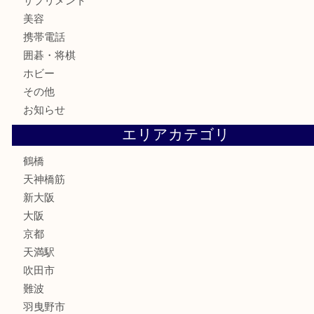
記念メダル
古銭
お酒
切手
鉄道模型
テレホンカード
骨董品
古美術品
スポーツ用品
家電
喫煙具
線香
文房具
釣り道具
楽器
フレグランス