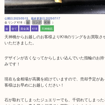
公開日:2023/05/15 最終更新日:2025/07/17
金 リング K18
（
金
リング
K18
）
金
全て
貴金属
K18
天神橋筋
天神橋からお越しのお客様よりK18のリングをお買
いただきました。
デザインが古くなってからしまい込んでいた指輪の
みです！