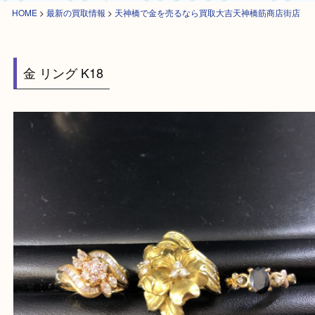
HOME
>
最新の買取情報
>
天神橋で金を売るなら買取大吉天神橋筋商店街
金 リング K18