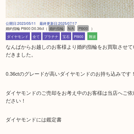
公開日:2023/05/11 最終更新日:2025/07/17
婚約指輪 Pt900 D0.36ct
（
婚約指輪
N/A
Pt900
）
ダイヤモンド
全て
プラチナ
宝石
Pt900
難波
なんばからお越しのお客様より婚約指輪をお買取さ
だきました。
0.36ctのグレードが高いダイヤモンドのお持ち込み
ダイヤモンドのご売却をお考え中のお客様は当店へ