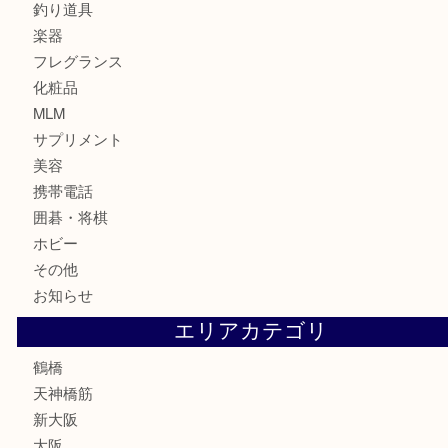
時計
カメラ
食器
金貨
記念貨幣
記念メダル
古銭
お酒
切手
鉄道模型
テレホンカード
骨董品
古美術品
スポーツ用品
家電
喫煙具