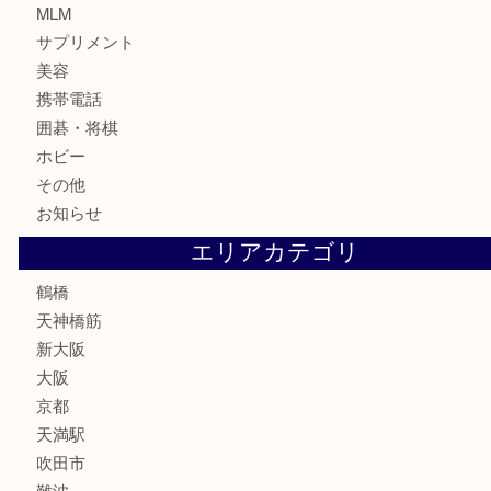
記念貨幣
記念メダル
古銭
お酒
切手
鉄道模型
テレホンカード
骨董品
古美術品
スポーツ用品
家電
喫煙具
線香
文房具
釣り道具
楽器