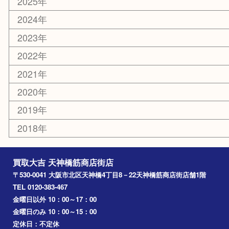
京都
天満駅
吹田市
難波
羽曳野市
京橋
東大阪
十三
都島区
北浜
堺市
淀川区
梅田
門真市
桜ノ宮
心斎橋