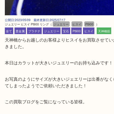
公開日:2023/05/09 最終更新日:2025/07/17
ジュエリー ヒスイ Pt900 リング
（
ジュエリー
ヒスイ
Pt900
）
全て
貴金属
プラチナ
ジュエリー
宝石
Pt900
ヒスイ
天神
天神橋からお越しのお客様よりヒスイをお買取させ
きました。
本日はカラットが大きいジュエリーのお持ち込みで
お写真のようにサイズが大きいジェエリーは出番が