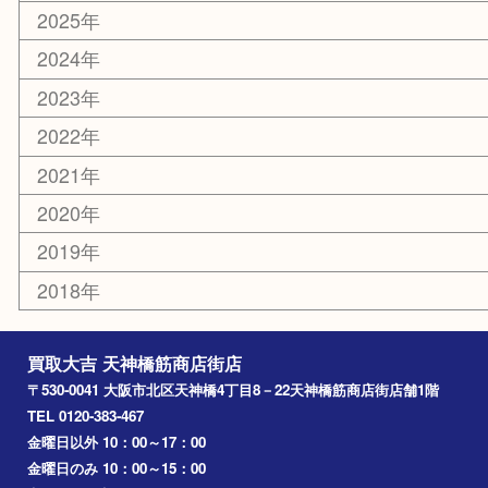
京都
天満駅
吹田市
難波
羽曳野市
京橋
東大阪
十三
都島区
北浜
堺市
淀川区
梅田
門真市
桜ノ宮
心斎橋