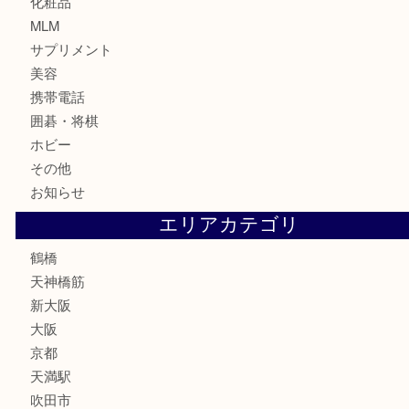
金貨
記念貨幣
記念メダル
古銭
お酒
切手
鉄道模型
テレホンカード
骨董品
古美術品
スポーツ用品
家電
喫煙具
線香
文房具
釣り道具