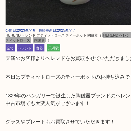
公開日:2023/07/16 最終更新日:2025/07/17
HEREND ヘレンド プティットローズ ティーポット 陶磁器
（
HEREND
ティットローズ
陶磁器
）
全て
ヘレンド
食器
天満駅
天満のお客様よりヘレンドをお買取させていただき
本日はプティットローズのティーポットのお持ち込