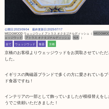
公開日:2023/09/04 最終更新日:2025/07/17
WEDGWOOD ウェッジウッド アトラス オクタゴナルディッシュ
（
WED
ェッジウッド
アトラス オクタゴナルディッシュ
N/A
）
全て
ウェッジウッド
食器
京橋
京橋のお客様よりウェッジウッドをお買取させてい
した。
イギリスの陶磁器ブランドで多くの方に愛されてい