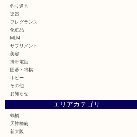
時計
カメラ
食器
金貨
記念貨幣
記念メダル
古銭
お酒
切手
鉄道模型
テレホンカード
骨董品
古美術品
スポーツ用品
家電
喫煙具