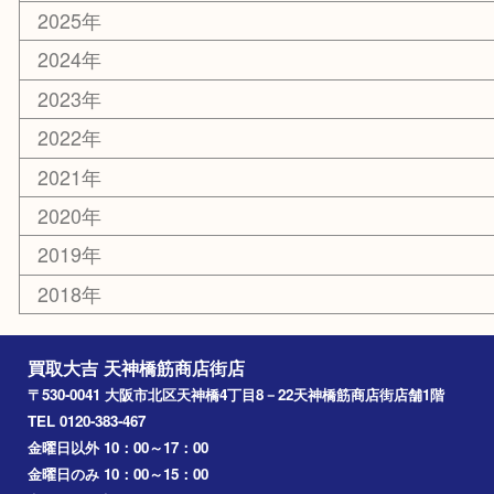
京都
天満駅
吹田市
難波
羽曳野市
京橋
東大阪
十三
都島区
北浜
堺市
淀川区
梅田
門真市
桜ノ宮
心斎橋