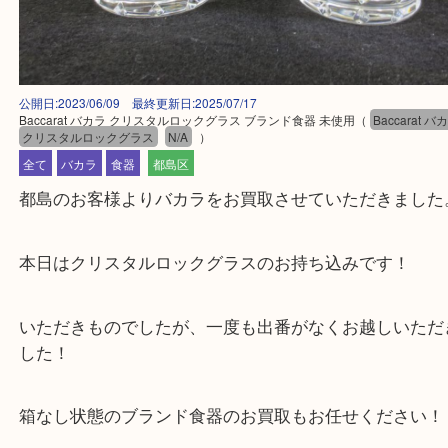
公開日:2023/06/09 最終更新日:2025/07/17
Baccarat バカラ クリスタルロックグラス ブランド食器 未使用
（
Bacca
クリスタルロックグラス
N/A
）
全て
バカラ
食器
都島区
都島のお客様よりバカラをお買取させていただきま
本日はクリスタルロックグラスのお持ち込みです！