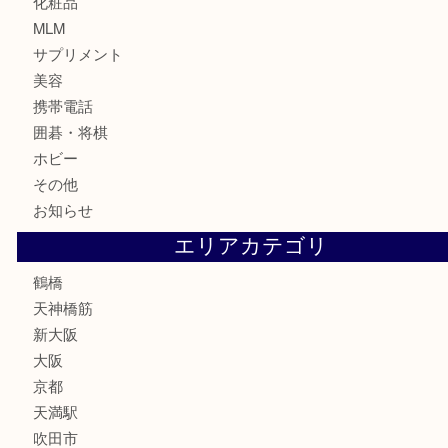
金貨
記念貨幣
記念メダル
古銭
お酒
切手
鉄道模型
テレホンカード
骨董品
古美術品
スポーツ用品
家電
喫煙具
線香
文房具
釣り道具