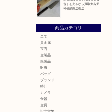
包丁を売るなら買取大吉天
神橋筋商店街店
商品カテゴリ
全て
貴金属
宝石
金製品
銀製品
財布
バッグ
ブランド
時計
カメラ
食器
金貨
記念貨幣