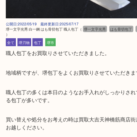
公開日:2022/05/19 最終更新日:2025/07/17
堺一文字光秀 白一鋼 はも骨切包丁 職人包丁
（
堺一文字光秀
はも骨切
）
全て
堺刃物
包丁
堺市
職人包丁をお買取りさせていただきました。
地域柄ですが、堺包丁をよくお買取りさせていただ
職人包丁の多くは本日のようなお手入れがしっかり