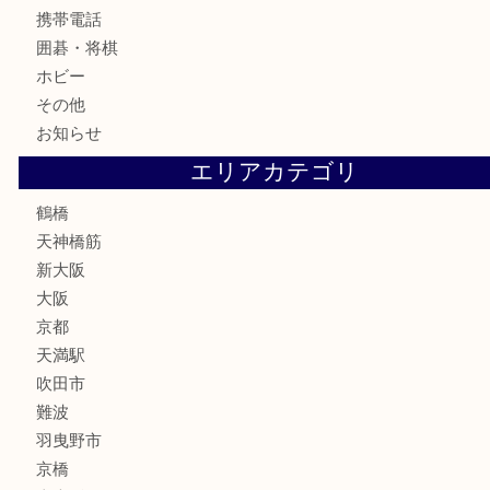
お酒
切手
鉄道模型
テレホンカード
骨董品
古美術品
スポーツ用品
家電
喫煙具
線香
文房具
釣り道具
楽器
フレグランス
化粧品
MLM