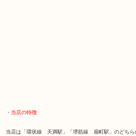
・GoogleMap