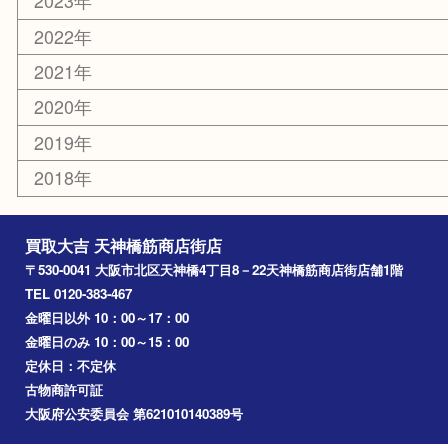
難波
羽曳野市
京橋
東大阪
十三
都島区
北浜
堺市
淀川区
梅田
門真市
桜ノ宮
心斎橋
道頓堀
アーカイブ