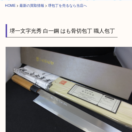
HOME
>
最新の買取情報
>
堺包丁を売るなら当店へ
堺一文字光秀 白一鋼 はも骨切包丁 職人包丁