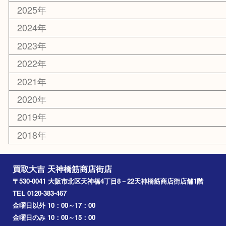
京都
天満駅
吹田市
難波
羽曳野市
京橋
東大阪
十三
都島区
北浜
堺市
淀川区
梅田
門真市
桜ノ宮
心斎橋