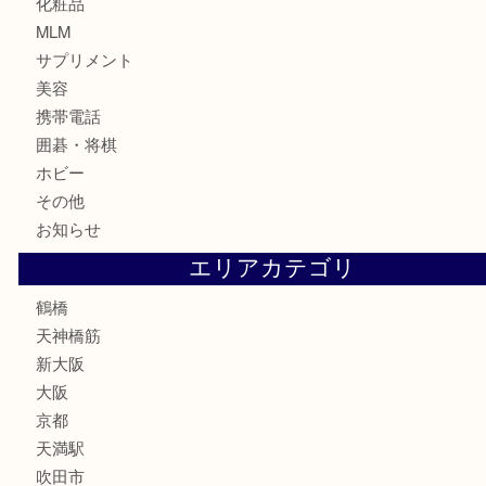
金貨
記念貨幣
記念メダル
古銭
お酒
切手
鉄道模型
テレホンカード
骨董品
古美術品
スポーツ用品
家電
喫煙具
線香
文房具
釣り道具