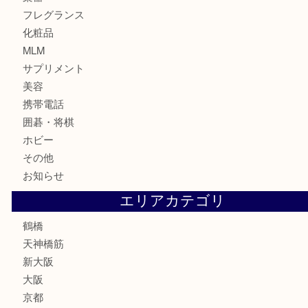
食器
金貨
記念貨幣
記念メダル
古銭
お酒
切手
鉄道模型
テレホンカード
骨董品
古美術品
スポーツ用品
家電
喫煙具
線香
文房具