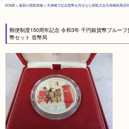
HOME
>
最新の買取情報
>
天神橋で記念貨幣を売るなら買取大吉天神橋筋
郵便制度150周年記念 令和3年 千円銀貨幣プル
幣セット 造幣局