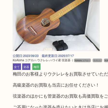
公開日:2023/09/23 最終更新日:2025/07/17
KoAloha コアロハ ウクレレ ハワイ産 弦楽器
（
KoAloha コアロハ
ウクレレ
N/A
全て
楽器
梅田
梅田のお客様よりウクレレをお買取させていた
高級楽器のお買取も当店にお任せください！
弦楽器のほかにも管楽器のお買取も高価買取を
ご不用になった楽器を売りたいときは当店にお