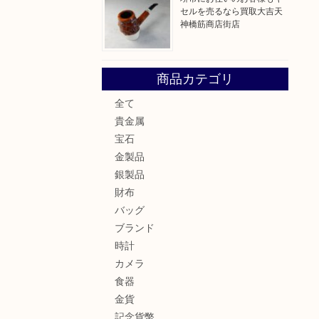
セルを売るなら買取大吉天
神橋筋商店街店
商品カテゴリ
全て
貴金属
宝石
金製品
銀製品
財布
バッグ
ブランド
時計
カメラ
食器
金貨
記念貨幣