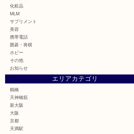
金貨
記念貨幣
記念メダル
古銭
お酒
切手
鉄道模型
テレホンカード
骨董品
古美術品
スポーツ用品
家電
喫煙具
線香
文房具
釣り道具