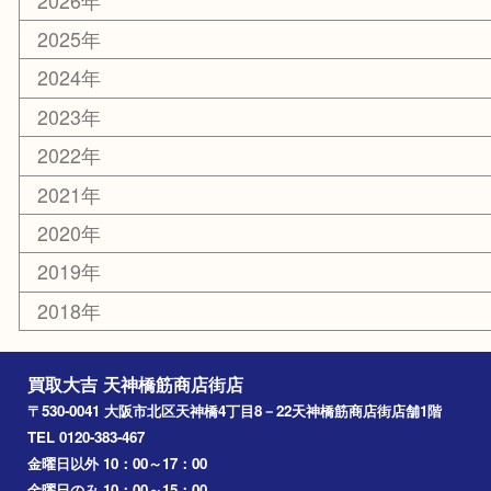
大阪
京都
天満駅
吹田市
難波
羽曳野市
京橋
東大阪
十三
都島区
北浜
堺市
淀川区
梅田
門真市
桜ノ宮