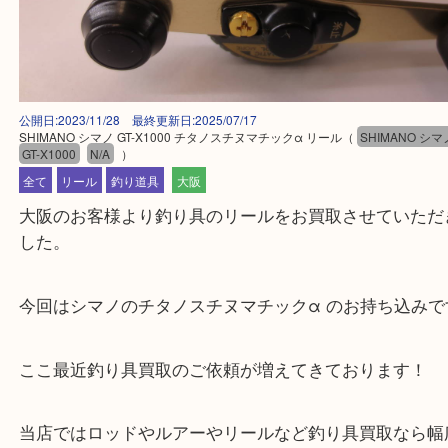
公開日:2023/11/28 最終更新日:2025/07/17
SHIMANO シマノ GT-X1000 チタノスチヌマチックα リール
（
SHIMAN
GT-X1000
N/A
）
全て
リール
釣り道具
大阪
大阪のお客様より釣り具のリールをお買取させてい
した。
今回はシマノのチタノスチヌマチックα のお持ち込