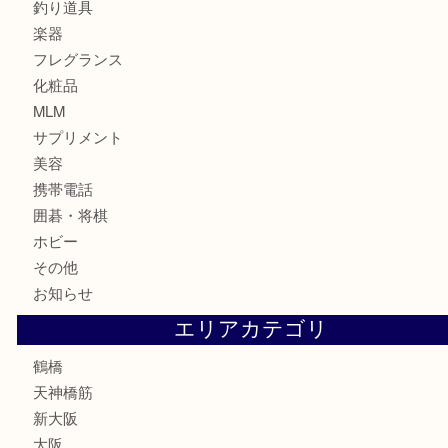
時計
カメラ
食器
金貨
記念貨幣
記念メダル
古銭
お酒
切手
鉄道模型
テレホンカード
骨董品
古美術品
スポーツ用品
家電
喫煙具