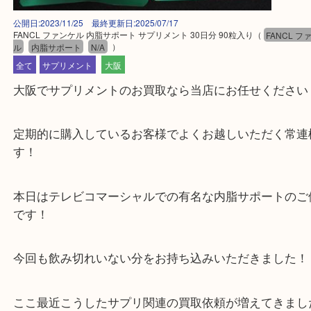
公開日:2023/11/25 最終更新日:2025/07/17
FANCL ファンケル 内脂サポート サプリメント 30日分 90粒入り
（
FAN
ル
内脂サポート
N/A
）
全て
サプリメント
大阪
大阪でサプリメントのお買取なら当店にお任せくだ
定期的に購入しているお客様でよくお越しいただく
す！
本日はテレビコマーシャルでの有名な内脂サポート
です！