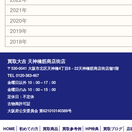
難波
羽曳野市
京橋
東大阪
十三
都島区
北浜
堺市
淀川区
梅田
門真市
桜ノ宮
心斎橋
道頓堀
アーカイブ