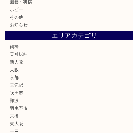
お酒
切手
鉄道模型
テレホンカード
骨董品
古美術品
スポーツ用品
家電
喫煙具
線香
文房具
釣り道具
楽器
フレグランス
化粧品
MLM