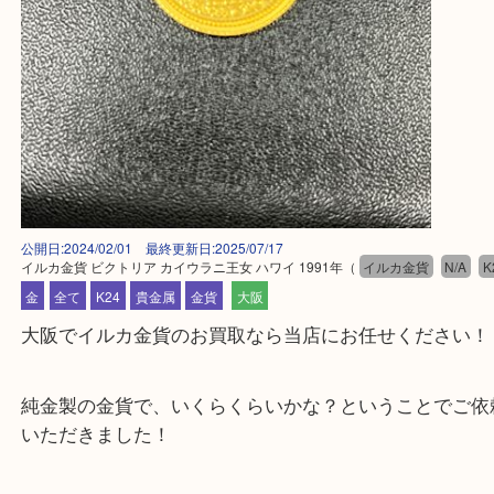
公開日:2024/02/01 最終更新日:2025/07/17
イルカ金貨 ビクトリア カイウラニ王女 ハワイ 1991年
（
イルカ金貨
N
金
全て
K24
貴金属
金貨
大阪
大阪でイルカ金貨のお買取なら当店にお任せくださ