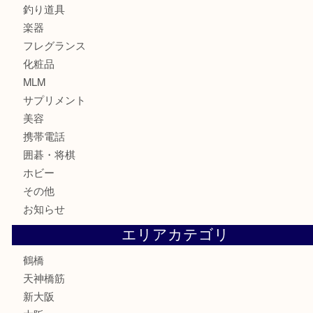
時計
カメラ
食器
金貨
記念貨幣
記念メダル
古銭
お酒
切手
鉄道模型
テレホンカード
骨董品
古美術品
スポーツ用品
家電
喫煙具