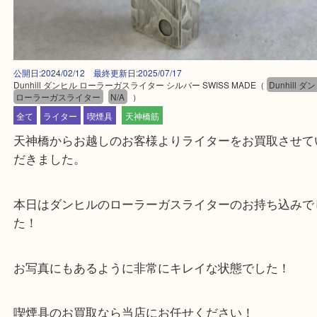
公開日:2024/02/12 最終更新日:2025/07/17
Dunhill ダンヒル ローラーガスライター シルバー SWISS MADE
（
Dunh
ローラーガスライター
N/A
）
全て
ライター
喫煙具
天神橋筋
天神橋からお越しのお客様よりライターをお買取さ
だきました。
本日はダンヒルのローラーガスライターのお持ち込
た！