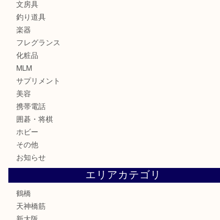
ブランド
時計
カメラ
食器
金貨
記念貨幣
記念メダル
古銭
お酒
切手
鉄道模型
テレホンカード
骨董品
古美術品
スポーツ用品
家電