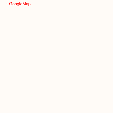
※天神橋筋商店街の中に店舗があるため駐車場のご
ざいません。
お近くのコインパーキングをご利用ください。
・GoogleMap