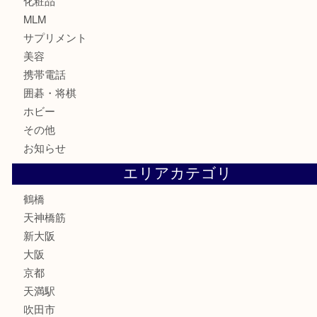
金貨
記念貨幣
記念メダル
古銭
お酒
切手
鉄道模型
テレホンカード
骨董品
古美術品
スポーツ用品
家電
喫煙具
線香
文房具
釣り道具