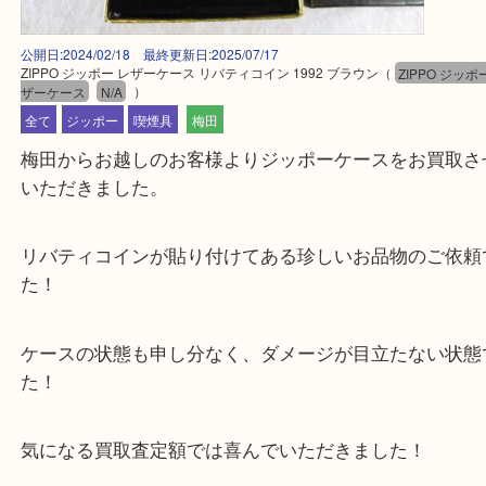
公開日:2024/02/18 最終更新日:2025/07/17
ZIPPO ジッポー レザーケース リバティコイン 1992 ブラウン
（
ZIPPO
ザーケース
N/A
）
全て
ジッポー
喫煙具
梅田
梅田からお越しのお客様よりジッポーケースをお買
いただきました。
リバティコインが貼り付けてある珍しいお品物のご
た！