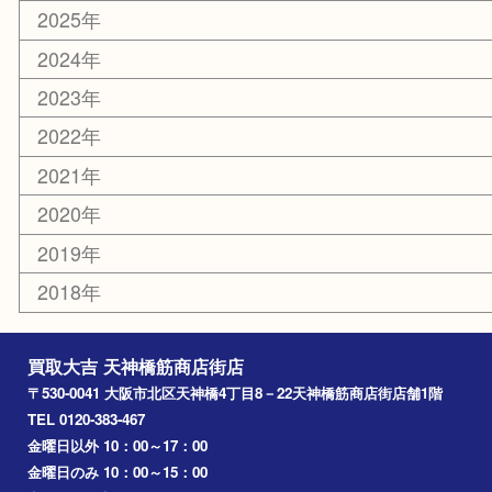
京都
天満駅
吹田市
難波
羽曳野市
京橋
東大阪
十三
都島区
北浜
堺市
淀川区
梅田
門真市
桜ノ宮
心斎橋