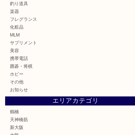
時計
カメラ
食器
金貨
記念貨幣
記念メダル
古銭
お酒
切手
鉄道模型
テレホンカード
骨董品
古美術品
スポーツ用品
家電
喫煙具