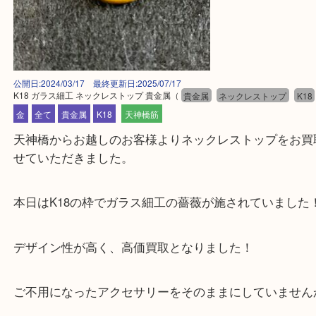
公開日:2024/03/17 最終更新日:2025/07/17
K18 ガラス細工 ネックレストップ 貴金属
（
貴金属
ネックレストップ
金
全て
貴金属
K18
天神橋筋
天神橋からお越しのお客様よりネックレストップを
せていただきました。
本日はK18の枠でガラス細工の薔薇が施されていま