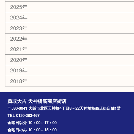
大阪
京都
天満駅
吹田市
難波
羽曳野市
京橋
東大阪
十三
都島区
北浜
堺市
淀川区
梅田
門真市
桜ノ宮
心斎橋