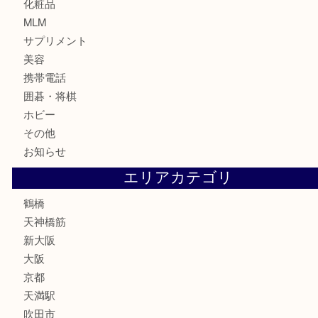
金貨
記念貨幣
記念メダル
古銭
お酒
切手
鉄道模型
テレホンカード
骨董品
古美術品
スポーツ用品
家電
喫煙具
線香
文房具
釣り道具