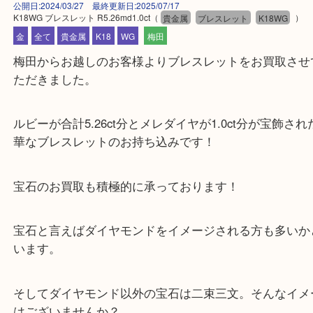
公開日:2024/03/27 最終更新日:2025/07/17
K18WG ブレスレット R5.26md1.0ct
（
貴金属
ブレスレット
K18WG
金
全て
貴金属
K18
WG
梅田
梅田からお越しのお客様よりブレスレットをお買取
ただきました。
ルビーが合計5.26ct分とメレダイヤが1.0ct分が宝
華なブレスレットのお持ち込みです！
宝石のお買取も積極的に承っております！