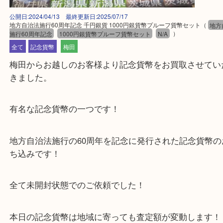
公開日:2024/04/13 最終更新日:2025/07/17
地方自治法施行60周年記念 千円銀貨 1000円銀貨幣プルーフ貨幣セット
施行60周年記念
1000円銀貨幣プルーフ貨幣セット
N/A
）
全て
記念貨幣
梅田
梅田からお越しのお客様より記念貨幣をお買取させ
きました。
有名な記念貨幣の一つです！
地方自治法施行の60周年を記念に発行された記念貨
ち込みです！