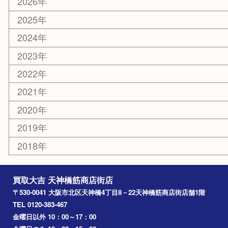
大阪
京都
天満駅
吹田市
難波
羽曳野市
京橋
東大阪
十三
都島区
北浜
堺市
淀川区
梅田
門真市
桜ノ宮