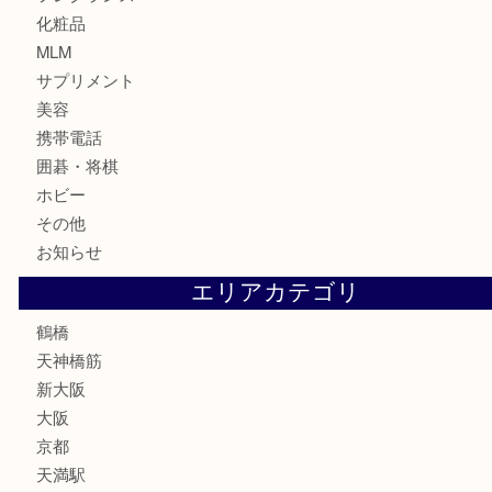
金貨
記念貨幣
記念メダル
古銭
お酒
切手
鉄道模型
テレホンカード
骨董品
古美術品
スポーツ用品
家電
喫煙具
線香
文房具
釣り道具