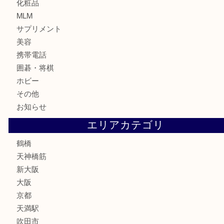
金貨
記念貨幣
記念メダル
古銭
お酒
切手
鉄道模型
テレホンカード
骨董品
古美術品
スポーツ用品
家電
喫煙具
線香
文房具
釣り道具