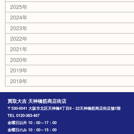
大阪
京都
天満駅
吹田市
難波
羽曳野市
京橋
東大阪
十三
都島区
北浜
堺市
淀川区
梅田
門真市
桜ノ宮
心斎橋