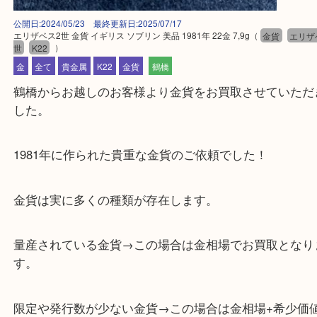
公開日:2024/05/23 最終更新日:2025/07/17
エリザベス2世 金貨 イギリス ソブリン 美品 1981年 22金 7,9g
（
金貨
世
K22
）
金
全て
貴金属
K22
金貨
鶴橋
鶴橋からお越しのお客様より金貨をお買取させてい
した。
1981年に作られた貴重な金貨のご依頼でした！
金貨は実に多くの種類が存在します。