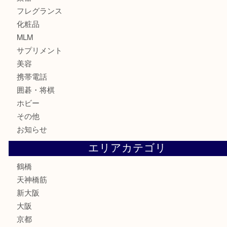
食器
金貨
記念貨幣
記念メダル
古銭
お酒
切手
鉄道模型
テレホンカード
骨董品
古美術品
スポーツ用品
家電
喫煙具
線香
文房具