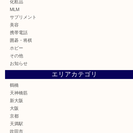
金貨
記念貨幣
記念メダル
古銭
お酒
切手
鉄道模型
テレホンカード
骨董品
古美術品
スポーツ用品
家電
喫煙具
線香
文房具
釣り道具