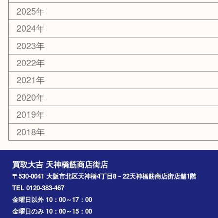
大阪
京都
天満駅
吹田市
難波
羽曳野市
京橋
東大阪
十三
都島区
北浜
堺市
淀川区
梅田
門真市
桜ノ宮
心斎橋