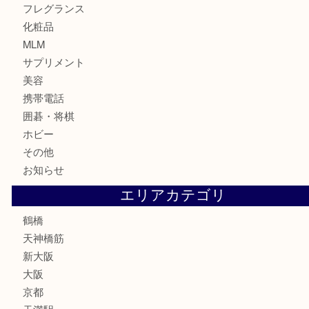
食器
金貨
記念貨幣
記念メダル
古銭
お酒
切手
鉄道模型
テレホンカード
骨董品
古美術品
スポーツ用品
家電
喫煙具
線香
文房具