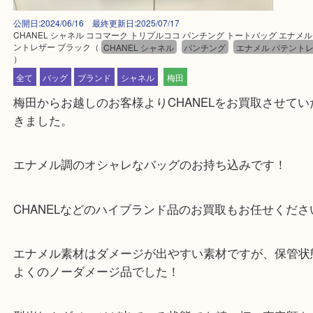
公開日:2024/06/16 最終更新日:2025/07/17
CHANEL シャネル ココマーク トリプルココ パンチング トートバッグ エ
ントレザー ブラック
（
CHANEL シャネル
パンチング
エナメル パテ
）
全て
バッグ
ブランド
シャネル
梅田
梅田からお越しのお客様よりCHANELをお買取させ
きました。
エナメル調のオシャレなバッグのお持ち込みです！
CHANELなどのハイブランド品のお買取もお任せく