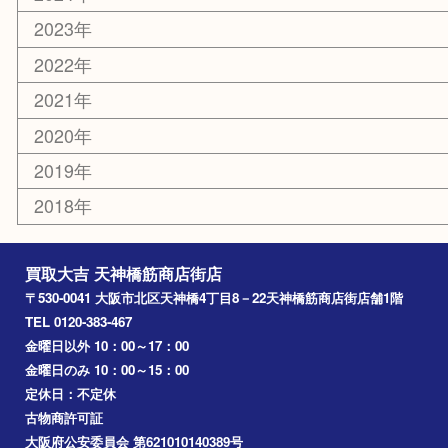
吹田市
難波
羽曳野市
京橋
東大阪
十三
都島区
北浜
堺市
淀川区
梅田
門真市
桜ノ宮
心斎橋
道頓堀
アーカイブ