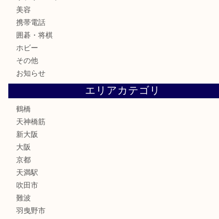
古銭
お酒
切手
鉄道模型
テレホンカード
骨董品
古美術品
スポーツ用品
家電
喫煙具
線香
文房具
釣り道具
楽器
フレグランス
化粧品