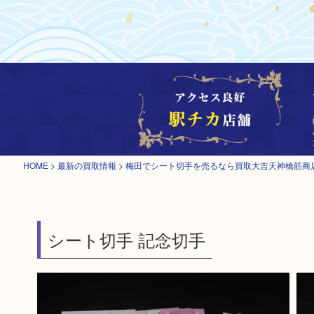
HOME
>
最新の買取情報
>
梅田でシート切手を売るなら買取大吉天神橋筋商
シート切手 記念切手