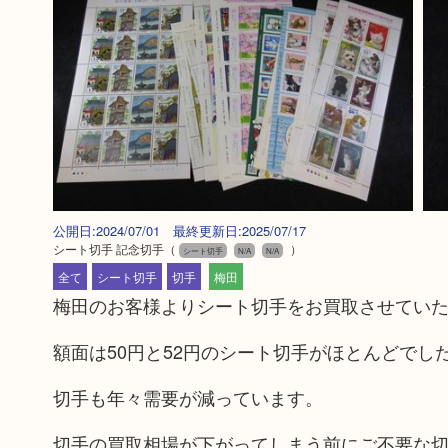
公開日:2024/07/01 最終更新日:2025/07/17
シート切手 記念切手
（
）
シート切手
N/A
N/A
全て
シート切手
切手
梅田
梅田のお客様よりシート切手をお買取させてい
額面は50円と52円のシート切手がほとんどでし
切手も年々需要が減っています。
切手の買取相場が下がってしまう前にご不要な