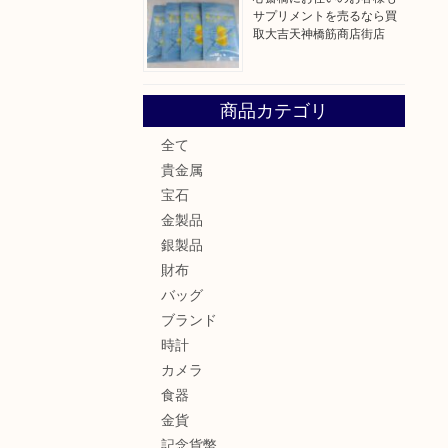
サプリメントを売るなら買
取大吉天神橋筋商店街店
商品カテゴリ
全て
貴金属
宝石
金製品
銀製品
財布
バッグ
ブランド
時計
カメラ
食器
金貨
記念貨幣