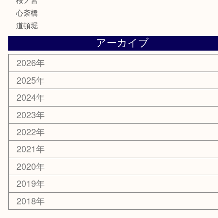
エリアカテゴリ
鶴橋
天神橋筋
新大阪
大阪
京都
天満駅
吹田市
難波
羽曳野市
京橋
東大阪
十三
都島区
北浜