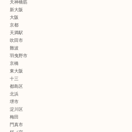
家電
喫煙具
線香
文房具
釣り道具
楽器
フレグランス
化粧品
MLM
サプリメント
美容
携帯電話
囲碁・将棋
ホビー
その他
お知らせ