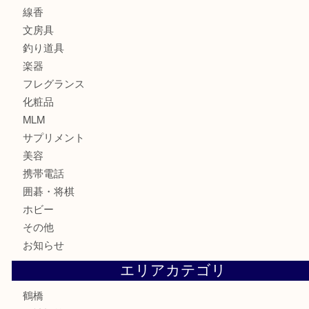
バッグ
ブランド
時計
カメラ
食器
金貨
記念貨幣
記念メダル
古銭
お酒
切手
鉄道模型
テレホンカード
骨董品
古美術品
スポーツ用品