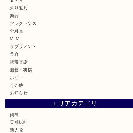
ブランド
時計
カメラ
食器
金貨
記念貨幣
記念メダル
古銭
お酒
切手
鉄道模型
テレホンカード
骨董品
古美術品
スポーツ用品
家電