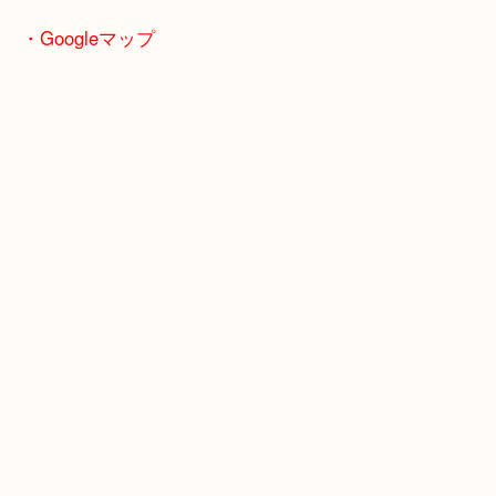
・お車の方
※天神橋筋商店街の中に店舗があるため駐車場のご
ざいません。
お近くのコインパーキングをご利用ください。
・Googleマップ