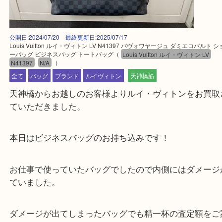
公開日:2024/07/20 最終更新日:2025/07/17
Louis Vuitton ルイ・ヴィトン LV N41397 バヴォワヤージュ ダミエコ
ーバッグ ビジネスバッグ トートバッグ
（
Louis Vuitton ルイ・ヴィトン L
N41397
N/A
）
全て
バッグ
ブランド
ルイヴィトン
天神橋筋
天神橋からお越しのお客様よりルイ・ヴィトンをお
ていただきました。
本日はビジネスバッグのお持ち込みです！