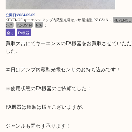
公開日:2024/09/09
KEYENCE キーエンス アンプ内蔵型光電センサ 透過型 PZ-G51N
（
KEY
ンス
PZ-G51N
N/A
）
全て
FA機器
買取大吉にてキーエンスのFA機器をお買取させてい
した。
本日はアンプ内蔵型光電センサのお持ち込みです！
未使用状態のFA機器のご依頼でした！