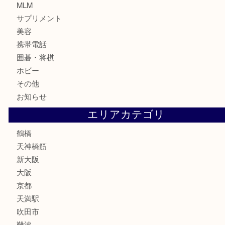
記念貨幣
記念メダル
古銭
お酒
切手
鉄道模型
テレホンカード
骨董品
古美術品
スポーツ用品
家電
喫煙具
線香
文房具
釣り道具
楽器