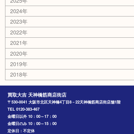
京都
天満駅
吹田市
難波
羽曳野市
京橋
東大阪
十三
都島区
北浜
堺市
淀川区
梅田
門真市
桜ノ宮
心斎橋