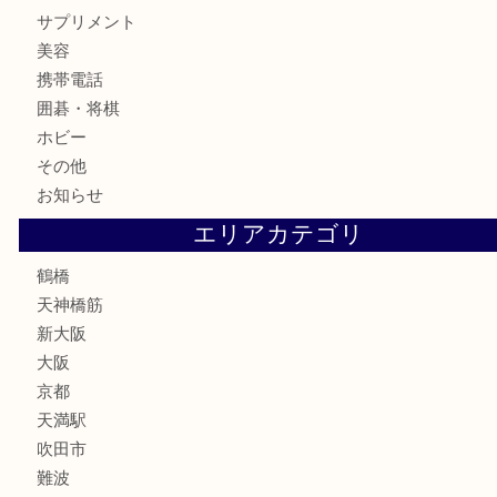
記念メダル
古銭
お酒
切手
鉄道模型
テレホンカード
骨董品
古美術品
スポーツ用品
家電
喫煙具
線香
文房具
釣り道具
楽器
フレグランス