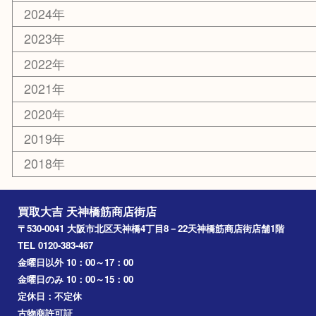
天満駅
吹田市
難波
羽曳野市
京橋
東大阪
十三
都島区
北浜
堺市
淀川区
梅田
門真市
桜ノ宮
心斎橋
道頓堀