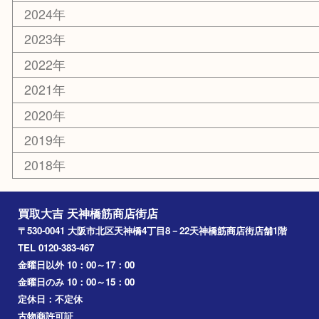
天満駅
吹田市
難波
羽曳野市
京橋
東大阪
十三
都島区
北浜
堺市
淀川区
梅田
門真市
桜ノ宮
心斎橋
道頓堀