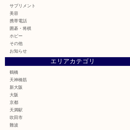
記念メダル
古銭
お酒
切手
鉄道模型
テレホンカード
骨董品
古美術品
スポーツ用品
家電
喫煙具
線香
文房具
釣り道具
楽器
フレグランス