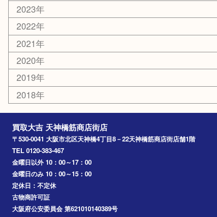
吹田市
難波
羽曳野市
京橋
東大阪
十三
都島区
北浜
堺市
淀川区
梅田
門真市
桜ノ宮
心斎橋
道頓堀
アーカイブ