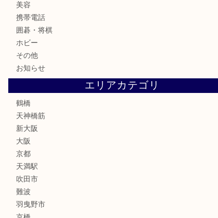
古銭
お酒
切手
鉄道模型
テレホンカード
骨董品
古美術品
スポーツ用品
家電
喫煙具
線香
文房具
釣り道具
楽器
フレグランス
化粧品