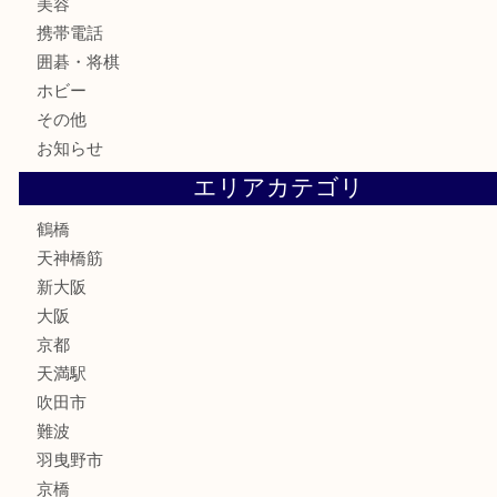
古銭
お酒
切手
鉄道模型
テレホンカード
骨董品
古美術品
スポーツ用品
家電
喫煙具
線香
文房具
釣り道具
楽器
フレグランス
化粧品