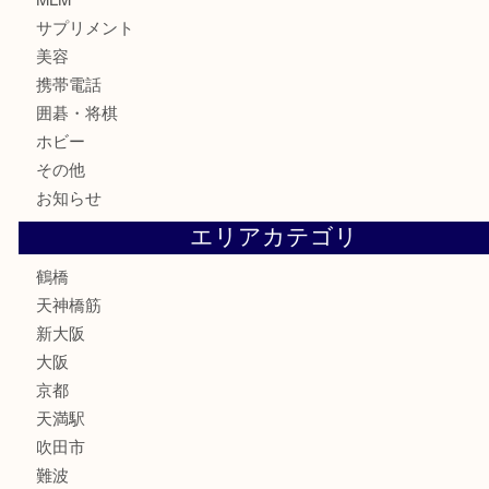
記念貨幣
記念メダル
古銭
お酒
切手
鉄道模型
テレホンカード
骨董品
古美術品
スポーツ用品
家電
喫煙具
線香
文房具
釣り道具
楽器
フレグランス