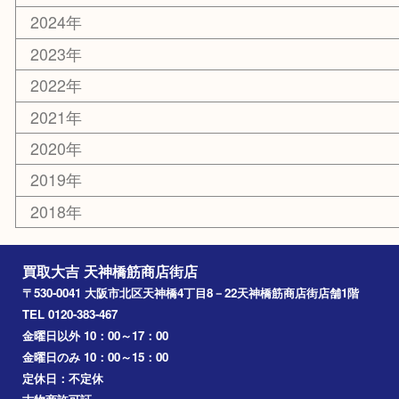
天満駅
吹田市
難波
羽曳野市
京橋
東大阪
十三
都島区
北浜
堺市
淀川区
梅田
門真市
桜ノ宮
心斎橋
道頓堀