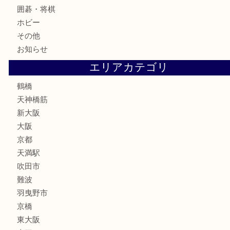
切手
鉄道模型
テレホンカード
骨董品
古美術品
スポーツ用品
家電
喫煙具
線香
文房具
釣り道具
楽器
フレグランス
化粧品
MLM
サプリメント