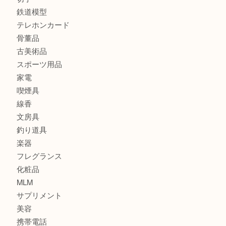
全て
貴金属
宝石
金製品
銀製品
財布
バッグ
ブランド
時計
カメラ
食器
金貨
記念貨幣
記念メダル
古銭
お酒