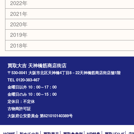
羽曳野市
京橋
東大阪
十三
都島区
北浜
堺市
淀川区
梅田
門真市
桜ノ宮
心斎橋
道頓堀
アーカイブ
2026年